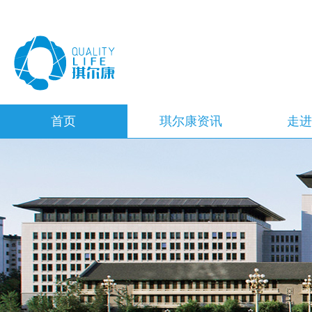
首页
琪尔康资讯
走
精彩活动
董
企
企
企