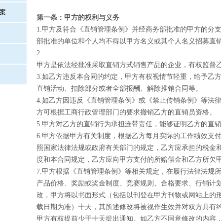
案
第一条：甲方的权利与义务
1.
甲方及符合《直销管理条例》并经商务部批准的甲方的分
部批准的单位和个人均不得以甲方名义或其个人名义招募直
2.
甲方是依法经批准采取直销方式销售产品的企业，有权监督
3.
如乙方违反本合同的约定，甲方有权视情节轻重，给予乙
直销活动、扣除部分或者全部报酬、解除推销合同等。
4.
如乙方因违反《直销管理条例》或《禁止传销条例》等法
方可根据工商行政管理部门的要求撤销乙方的直销员资格。
5.
甲方对乙方的直销行为承担连带责任，能够证明乙方的直
6.
甲方依据甲方有关制度，根据乙方每月实际的工作绩效支付
照国家法律法规或政府有关部门的规定，乙方应承担的税金
度和本合同规定，乙方应向甲方支付的所赔偿金和乙方所欠
7.
甲方根据《直销管理条例》等相关规定，在履行法律法规
产品价格、奖励或奖金制度、竞赛规则、合格要求、行销计
改，甲方将以书面形式（包括以刊登在甲方刊物或网站上的
载日期为准）十天，其所述修改将被视作生效并对双方具有
甲方有权提前少于十天提出通知。如乙方不同意修改的内容