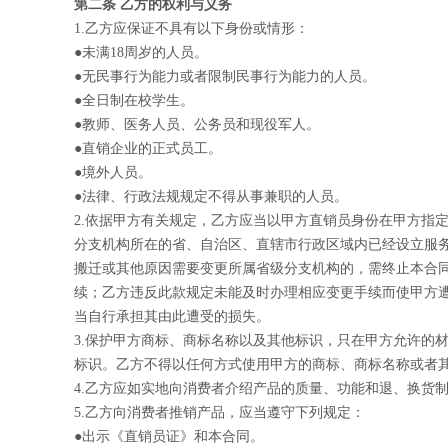
第二条 乙方的权利与义务
1.
乙方应保证不具有以下身份或情形：
●
未满18周岁的人员。
●
无民事行为能力或者限制民事行为能力的人员。
●
全日制在校学生。
●
教师、医务人员、公务员和现役军人。
●
直销企业的正式员工。
●
境外人员。
●
法律、行政法规规定不得从事兼职的人员。
2.
依据甲方有关规定，乙方应当以甲方直销员身份在甲方指
分支机构所在的省、自治区、直辖市行政区域内已经设立服
搬迁或其他原因需要变更所属省级分支机构的，需终止本合
续；乙方违反此款规定未能及时办理相应变更手续而使甲方
当自行承担其由此遭受的损失。
3.
保护甲方商标、商标名称以及其他标识，只在甲方允许的
标识。乙方不得以任何方式使用甲方的商标、商标名称或者
4.
乙方应如实地向消费者介绍产品的质量、功能和退、换货
5.
乙方向消费者推销产品，应当遵守下列规定：
●
出示《直销员证》和本合同。