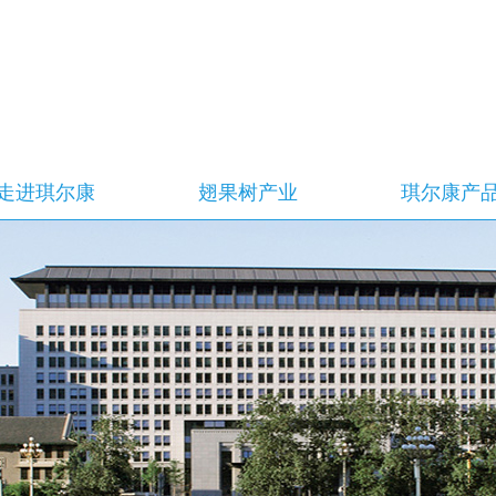
走进琪尔康
翅果树产业
琪尔康产
董事长致辞
翅果树基地
琪尔康产品
企业简介
翅果树简介
企业荣誉
翅果树研究
企业愿景