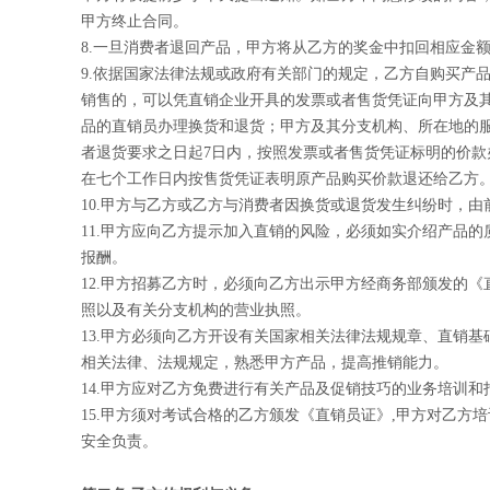
甲方终止合同。
8.
一旦消费者退回产品，甲方将从乙方的奖金中扣回相应金
9.
依据国家法律法规或政府有关部门的规定，乙方自购买产品
销售的，可以凭直销企业开具的发票或者售货凭证向甲方及
品的直销员办理换货和退货；甲方及其分支机构、所在地的
者退货要求之日起7日内，按照发票或者售货凭证标明的价款
在七个工作日内按售货凭证表明原产品购买价款退还给乙方
10.
甲方与乙方或乙方与消费者因换货或退货发生纠纷时，由
11.
甲方应向乙方提示加入直销的风险，必须如实介绍产品的
报酬。
12.
甲方招募乙方时，必须向乙方出示甲方经商务部颁发的《
照以及有关分支机构的营业执照。
13.
甲方必须向乙方开设有关国家相关法律法规规章、直销基
相关法律、法规规定，熟悉甲方产品，提高推销能力。
14.
甲方应对乙方免费进行有关产品及促销技巧的业务培训和
15.
甲方须对考试合格的乙方颁发《直销员证》,甲方对乙方
安全负责。