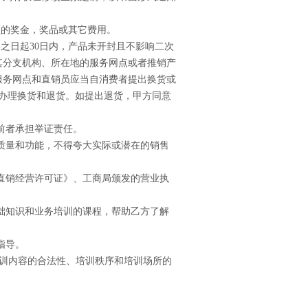
额的奖金，奖品或其它费用。
之日起30日内，产品未开封且不影响二次
其分支机构、所在地的服务网点或者推销产
服务网点和直销员应当自消费者提出换货或
办理换货和退货。如提出退货，甲方同意
。
前者承担举证责任。
质量和功能，不得夸大实际或潜在的销售
直销经营许可证》、工商局颁发的营业执
础知识和业务培训的课程，帮助乙方了解
指导。
培训内容的合法性、培训秩序和培训场所的