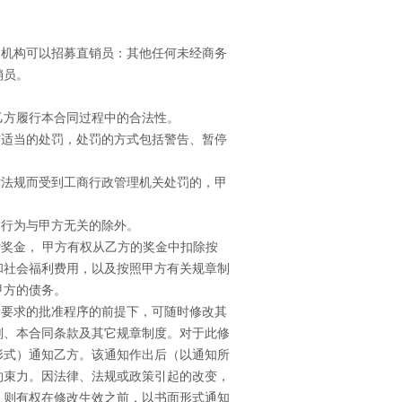
支机构可以招募直销员：其他任何未经商务
销员。
乙方履行本合同过程中的合法性。
方适当的处罚，处罚的方式包括警告、暂停
律法规而受到工商行政管理机关处罚的，甲
销行为与甲方无关的除外。
奖金， 甲方有权从乙方的奖金中扣除按
和社会福利费用，以及按照甲方有关规章制
甲方的债务。
所要求的批准程序的前提下，可随时修改其
划、本合同条款及其它规章制度。对于此修
形式）通知乙方。该通知作出后（以通知所
约束力。因法律、法规或政策引起的改变，
，则有权在修改生效之前，以书面形式通知