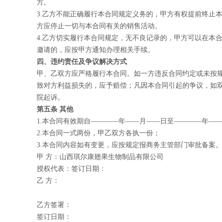
方。
3.
乙方不能正确履行本合同规定义务的，甲方有权提前终止
方应停止一切与本合同有关的销售活动。
4.
乙方切实履行本合同规定，无不良记录的，甲方可以在本
邀请的，应按甲方通知办理相关手续。
四、违约责任及争议解决方式
甲、乙双方应严格履行本合同。如一方违反合同约定或未按
致对方利益损失的，应予赔偿；凡因本合同引起的争议，如
院起诉。
第五条 其他
1.
本合同有效期自————年——月——日至————年—
2.
本合同一式两份，甲乙双方各执一份；
3.
本合同内容如有变更，应按规定报商务主管部门审批备案
甲 方：山西琪尔康翅果生物制品有限公司
授权代表：
签订日期：
乙 方：
乙方签署：
签订日期：