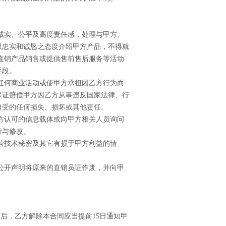
诚实、公平及高度责任感，处理与甲方、
以忠实和诚恳之态度介绍甲方产品，不得就
直销产品销售或提供售前售后服务等活动
手段。
任何商业活动或使甲方承担因乙方行为而
保证赔偿甲方因乙方从事违反国家法律、行
遭受的任何损失、损坏或其他责任。
方认可的信息载体或向甲方相关人员询问
行与修改。
营技术秘密及其它有损于甲方利益的情
公开声明将原来的直销员证作废，并向甲
日后，乙方解除本合同应当提前15日通知甲