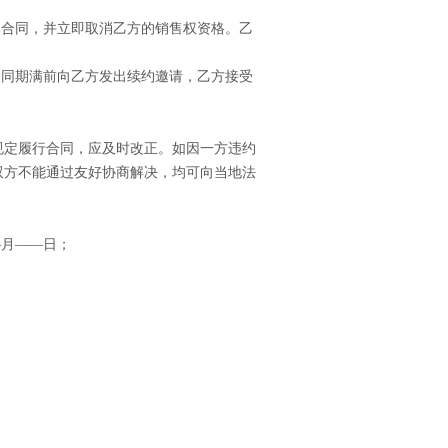
本合同，并立即取消乙方的销售权资格。乙
合同期满前向乙方发出续约邀请，乙方接受
规定履行合同，应及时改正。如因一方违约
双方不能通过友好协商解决，均可向当地法
—月——日；
。