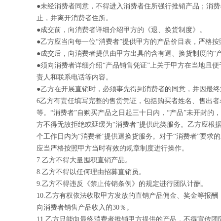
●
未经消费者同意，不得进入消费者住所强行推销产品；消费
止，并离开消费者住所。
●
成交前，向消费者详细介绍甲方的《退、换货制度》。
●
乙方应当向每一位“消费者”提供甲方的产品价目表，严格按
●
成交后，向消费者提供由甲方出具的含有退、换货制度的“
●
须向消费者详细介绍“产品销售凭证”上关于甲方在当地且
责人和联系电话等内容。
●
乙方在开展直销时，必须事先得到消费者的同意，并因最终
6
乙方有责任填写完整的售货凭证，包括购买者姓名、售出者
等。“消费者”自购买产品之日起三十日内，“产品”未开封的
方不得无故拒绝或延缓为“消费者”提供此类服务。乙方应根
个工作日内为“消费者’提供退换货服务。对于“消费者”要求
应当严格按照甲方当时有效的规章制度进行操作。
7.
乙方不得大量囤积直销产品。
8.
乙方不得以任何理由招募直销员。
9.
乙方不得违反《禁止传销条例》的规定进行团队计酬。
10.
乙方有权依法收取甲方发放的直销产品佣金、奖金等报酬
向消费者销售产品收入的30％。
11.
乙方只能向最终消费者推销甲方提供的产品，不得宣传团