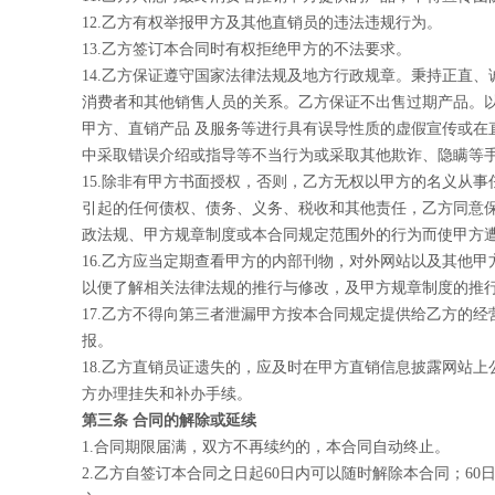
12.
乙方有权举报甲方及其他直销员的违法违规行为。
13.
乙方签订本合同时有权拒绝甲方的不法要求。
14.
乙方保证遵守国家法律法规及地方行政规章。秉持正直、
消费者和其他销售人员的关系。乙方保证不出售过期产品。
甲方、直销产品 及服务等进行具有误导性质的虚假宣传或在
中采取错误介绍或指导等不当行为或采取其他欺诈、隐瞒等
15.
除非有甲方书面授权，否则，乙方无权以甲方的名义从事
引起的任何债权、债务、义务、税收和其他责任，乙方同意
政法规、甲方规章制度或本合同规定范围外的行为而使甲方
16.
乙方应当定期查看甲方的内部刊物，对外网站以及其他甲
以便了解相关法律法规的推行与修改，及甲方规章制度的推
17.
乙方不得向第三者泄漏甲方按本合同规定提供给乙方的经
报。
18.
乙方直销员证遗失的，应及时在甲方直销信息披露网站上
方办理挂失和补办手续。
第三条 合同的解除或延续
1.
合同期限届满，双方不再续约的，本合同自动终止。
2.
乙方自签订本合同之日起60日内可以随时解除本合同；60