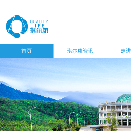
首页
琪尔康资讯
走
精彩活动
董
企
企
企